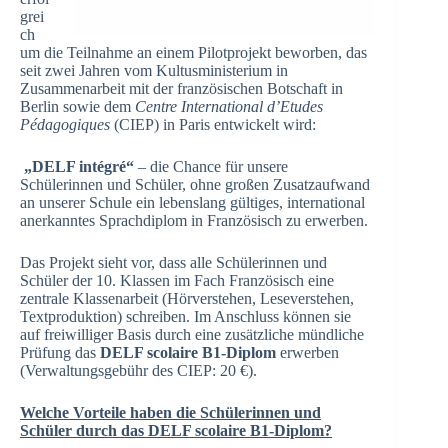
grei
ch
um die Teilnahme an einem Pilotprojekt beworben, das
seit zwei Jahren vom Kultusministerium in
Zusammenarbeit mit der französischen Botschaft in
Berlin sowie dem
Centre International d’Etudes
Pédagogiques
(CIEP) in Paris entwickelt wird:
„DELF intégré“
– die Chance für unsere
Schülerinnen und Schüler, ohne großen Zusatzaufwand
an unserer Schule ein lebenslang gültiges, international
anerkanntes Sprachdiplom in Französisch zu erwerben.
Das Projekt sieht vor, dass alle Schülerinnen und
Schüler der 10. Klassen im Fach Französisch eine
zentrale Klassenarbeit (Hörverstehen, Leseverstehen,
Textproduktion) schreiben. Im Anschluss können sie
auf freiwilliger Basis durch eine zusätzliche mündliche
Prüfung das
DELF scolaire B1-Diplom
erwerben
(Verwaltungsgebühr des CIEP: 20 €).
Welche Vorteile haben die Schülerinnen und
Schüler durch das DELF scolaire B1-Diplom?