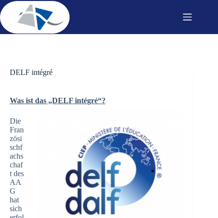
Zum
Inhalt
springen
DELF intégré
Was ist das „DELF intégré“?
Die
Fran
zösi
schf
achs
chaf
t des
AA
G
hat
sich
erfol