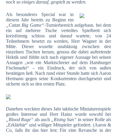
noch so einiges darauf, gespielt zu werden.
Als besonderes Special war in
diesem Jahr bereits zu Beginn ein
„Catan Big Game“
-Turnierbereich aufgebaut, bei dem
ein auf mehrere Tische verteiltes Spielbrett sich
kreisförmig schloss und darauf wartete, von 24
Teilnehmern besetzt zu werden, Herr Wagner in der
Mitte. Dieser wuselte unablässig zwischen den
einzelnen Tischen herum, genoss die dabei auftretende
Hektik und fühlte sich nach eigener Aussage bei seinen
Ansagen „wie ein Marktschreier auf dem Hamburger
Fischmarkt“ – ein Eindruck, der sich von außen
bestätigen ließ. Nach rund einer Stunde hatte sich Aaron
Hermann gegen seine Konkurrenten durchgesetzt und
sicherte sich so den ersten Platz.
Daneben weckten dieses Jahr taktische Miniaturenspiele
großes Interesse und Herr Hainz wurde sowohl bei
„Blood Rage“
als auch
„Rising Sun“
in seiner Rolle als
„Erklärbär“ und williger Mitspieler gefordert. (Aaron &
Co, falls ihr das hier lest: Für eine Revanche in der