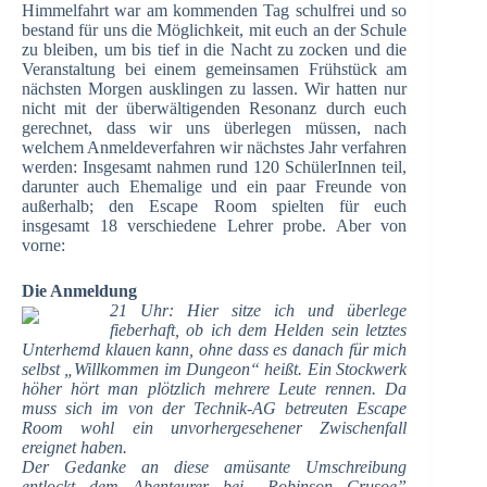
Himmelfahrt war am kommenden Tag schulfrei und so
bestand für uns die Möglichkeit, mit euch an der Schule
zu bleiben, um bis tief in die Nacht zu zocken und die
Veranstaltung bei einem gemeinsamen Frühstück am
nächsten Morgen ausklingen zu lassen. Wir hatten nur
nicht mit der überwältigenden Resonanz durch euch
gerechnet, dass wir uns überlegen müssen, nach
welchem Anmeldeverfahren wir nächstes Jahr verfahren
werden: Insgesamt nahmen rund 120 SchülerInnen teil,
darunter auch Ehemalige und ein paar Freunde von
außerhalb; den Escape Room spielten für euch
insgesamt 18 verschiedene Lehrer probe. Aber von
vorne:
Die Anmeldung
21 Uhr: Hier sitze ich und überlege
fieberhaft, ob ich dem Helden sein letztes
Unterhemd klauen kann, ohne dass es danach für mich
selbst „Willkommen im Dungeon“ heißt. Ein Stockwerk
höher hört man plötzlich mehrere Leute rennen. Da
muss sich im von der Technik-AG betreuten Escape
Room wohl ein unvorhergesehener Zwischenfall
ereignet haben.
Der Gedanke an diese amüsante Umschreibung
entlockt dem Abenteurer bei „Robinson Crusoe”