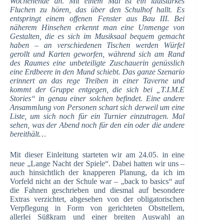
Wochenende an. Mit einem Mal ist ein lautstarkes
Fluchen zu hören, das über den Schulhof hallt. Es
entspringt einem offenen Fenster aus Bau III. Bei
näherem Hinsehen erkennt man eine Unmenge von
Gestalten, die es sich im Musiksaal bequem gemacht
haben – an verschiedenen Tischen werden Würfel
gerollt und Karten geworfen, während sich am Rand
des Raumes eine unbeteiligte Zuschauerin genüsslich
eine Erdbeere in den Mund schiebt. Das ganze Szenario
erinnert an das rege Treiben in einer Taverne und
kommt der Gruppe entgegen, die sich bei „T.I.M.E
Stories“ in genau einer solchen befindet. Eine andere
Ansammlung von Personen schart sich derweil um eine
Liste, um sich noch für ein Turnier einzutragen. Mal
sehen, was der Abend noch für den ein oder die andere
bereithält…
Mit dieser Einleitung starteten wir am 24.05. in eine
neue „Lange Nacht der Spiele“. Dabei hatten wir uns –
auch hinsichtlich der knapperen Planung, da ich im
Vorfeld nicht an der Schule war – „back to basics“ auf
die Fahnen geschrieben und diesmal auf besondere
Extras verzichtet, abgesehen von der obligatorischen
Verpflegung in Form von gerichteten Obsttellern,
allerlei Süßkram und einer breiten Auswahl an