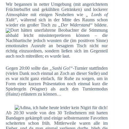
Wir begannen in netter Umgebung (mit angerichtetem
Früchtebuffet und gekühlten Getränken) und lockerer
Atmosphäre mit einigen Neuheiten wie
„
Lords of
Xidit“
, während sich in der Mitte des Raums schon
wieder ein großer Tisch zu
„
Der Widerstand“
bildete.
Dort hätten unerfahrene Beobachter die Stimmung
alsbald leicht missinterpretieren können – die
Nachbartische jedoch wussten die (im positiven Sinne)
emotionalen Ausrufe an besagtem Tisch nicht nur
richtig einzuordnen, sondern ließen sich im Gegenteil
auch noch mitreißen; es wurde laut.
Gegen 20:00 sollte das
„
Sushi Go!“
-Turnier stattfinden
(vielen Dank noch einmal an Zoch an dieser Stelle) und
es war nicht ganz einfach, für Ruhe zu sorgen, um in
Form einer kurzen Präsentation noch einmal kurz die
Spielregeln (Wagner) als auch den Turniermodus
(Hainz) erläutern zu können…
Ab 20:30 wurde von den 30 Teilnehmern mit harten
Bandagen gekämpft und einige selbsternannte Favoriten
scheiterten schon früh. Mittlerweile waren alle im
Fieber, und da man einmal verlieren durfte, blieb die