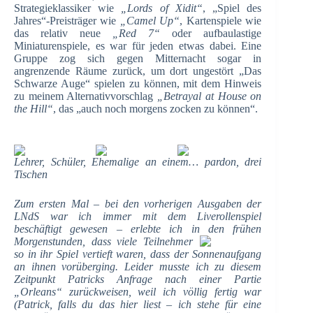
Strategieklassiker wie
„Lords of Xidit“
, „Spiel des
Jahres“-Preisträger wie
„Camel Up“
, Kartenspiele wie
das relativ neue
„Red 7“
oder aufbaulastige
Miniaturenspiele, es war für jeden etwas dabei. Eine
Gruppe zog sich gegen Mitternacht sogar in
angrenzende Räume zurück, um dort ungestört „Das
Schwarze Auge“ spielen zu können, mit dem Hinweis
zu meinem Alternativvorschlag
„Betrayal at House on
the Hill“
, das „auch noch morgens zocken zu können“.
Lehrer, Schüler, Ehemalige an einem… pardon, drei
Tischen
Zum ersten Mal – bei den vorherigen Ausgaben der
LNdS war ich immer mit dem Liverollenspiel
beschäftigt gewesen – erlebte ich in den frühen
Morgenstunden,
dass viele Teilnehmer
so in ihr Spiel vertieft waren, dass der Sonnenaufgang
an ihnen vorüberging. Leider musste ich zu diesem
Zeitpunkt Patricks Anfrage nach einer Partie
„Orleans“ zurückweisen, weil ich völlig fertig war
(Patrick, falls du das hier liest – ich stehe für eine