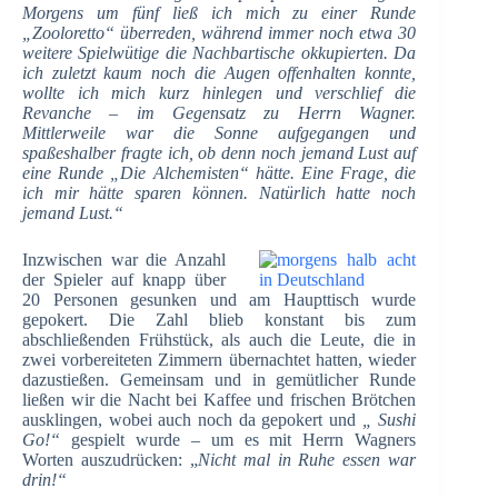
Morgens um fünf ließ ich mich zu einer Runde
„Zooloretto“ überreden, während immer noch etwa 30
weitere Spielwütige die Nachbartische okkupierten. Da
ich zuletzt kaum noch die Augen offenhalten konnte,
wollte ich mich kurz hinlegen und verschlief die
Revanche – im Gegensatz zu Herrn Wagner.
Mittlerweile war die Sonne aufgegangen und
spaßeshalber fragte ich, ob denn noch jemand Lust auf
eine Runde „Die Alchemisten“ hätte. Eine Frage, die
ich mir hätte sparen können. Natürlich hatte noch
jemand Lust.“
Inzwischen war die Anzahl
der Spieler auf knapp über
20 Personen gesunken und am Haupttisch wurde
gepokert. Die Zahl blieb konstant bis zum
abschließenden Frühstück, als auch die Leute, die in
zwei vorbereiteten Zimmern übernachtet hatten, wieder
dazustießen. Gemeinsam und in gemütlicher Runde
ließen wir die Nacht bei Kaffee und frischen Brötchen
ausklingen, wobei auch noch da gepokert und
„
Sushi
Go!“
gespielt wurde – um es mit Herrn Wagners
Worten auszudrücken: „
Nicht mal in Ruhe essen war
drin!“