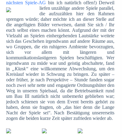
nächsten Spiele-AG
bin ich natürlich offen!)
Derweil
liefen unzählige andere Spiele parallel,
die aufzuzählen hier den Rahmen
sprengen würde; daher möchte ich an dieser Stelle auf
die angefügten Bilder verweisen, damit Sie sich / Ihr
euch selbst eines machen könnt. Aufgrund der mit der
Vielzahl an Spielen einhergehenden Lautstärke weitete
sich das Geschehen irgendwann auf andere Räume aus,
wo Gruppen, die ein ruhigeres Ambiente bevorzugten,
sich vor allem mit längeren und
kommunikationslastigeren Spielen beschäftigten. Wer
irgendwann zu müde war und geistig abschaltete, fand
in
„Klask“
eine willkommene Abwechslung, um den
Kreislauf wieder in Schwung zu bringen. Zu später –
oder früher, je nach Perspektive – Stunde fanden sogar
noch zwei sehr nette und engagierte Ordnungshüter den
Weg in unseren Spielsaal, da die Betriebsamkeit rund
um Bau III natürlich nicht unbemerkt geblieben war;
jedoch schienen sie von dem Event bereits gehört zu
haben, denn sie fragten, ob „das hier denn die Lange
Nacht der Spiele sei“. Nach Bestätigung unsererseits
zogen die beiden kurze Zeit später zufrieden wieder ab.