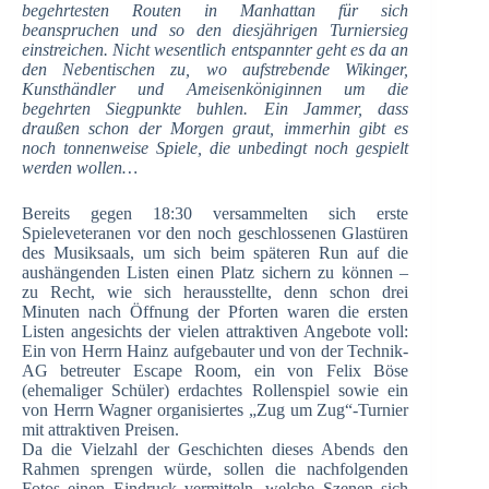
begehrtesten Routen in Manhattan für sich
beanspruchen und so den diesjährigen Turniersieg
einstreichen. Nicht wesentlich entspannter geht es da an
den Nebentischen zu, wo aufstrebende Wikinger,
Kunsthändler und Ameisenköniginnen um die
begehrten Siegpunkte buhlen. Ein Jammer, dass
draußen schon der Morgen graut, immerhin gibt es
noch tonnenweise Spiele, die unbedingt noch gespielt
werden wollen…
Bereits gegen 18:30 versammelten sich erste
Spieleveteranen vor den noch geschlossenen Glastüren
des Musiksaals, um sich beim späteren Run auf die
aushängenden Listen einen Platz sichern zu können –
zu Recht, wie sich herausstellte, denn schon drei
Minuten nach Öffnung der Pforten waren die ersten
Listen angesichts der vielen attraktiven Angebote voll:
Ein von Herrn Hainz aufgebauter und von der Technik-
AG betreuter Escape Room, ein von Felix Böse
(ehemaliger Schüler) erdachtes Rollenspiel sowie ein
von Herrn Wagner organisiertes „Zug um Zug“-Turnier
mit attraktiven Preisen.
Da die Vielzahl der Geschichten dieses Abends den
Rahmen sprengen würde, sollen die nachfolgenden
Fotos einen Eindruck vermitteln, welche Szenen sich