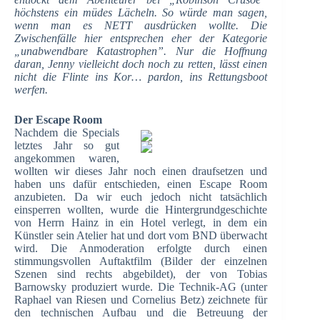
höchstens ein müdes Lächeln. So würde man sagen,
wenn man es NETT ausdrücken wollte. Die
Zwischenfälle hier entsprechen eher der Kategorie
„unabwendbare Katastrophen”. Nur die Hoffnung
daran, Jenny vielleicht doch noch zu retten, lässt einen
nicht die Flinte ins Kor… pardon, ins Rettungsboot
werfen.
Der Escape Room
Nachdem die Specials
letztes Jahr so gut
angekommen waren,
wollten wir dieses Jahr noch einen draufsetzen und
haben uns dafür entschieden, einen Escape Room
anzubieten. Da wir euch jedoch nicht tatsächlich
einsperren wollten, wurde die Hintergrundgeschichte
von Herrn Hainz in ein Hotel verlegt, in dem ein
Künstler sein Atelier hat und dort vom BND überwacht
wird. Die Anmoderation erfolgte durch einen
stimmungsvollen Auftaktfilm (Bilder der einzelnen
Szenen sind rechts abgebildet), der von Tobias
Barnowsky produziert wurde. Die Technik-AG (unter
Raphael van Riesen und Cornelius Betz) zeichnete für
den technischen Aufbau und die Betreuung der