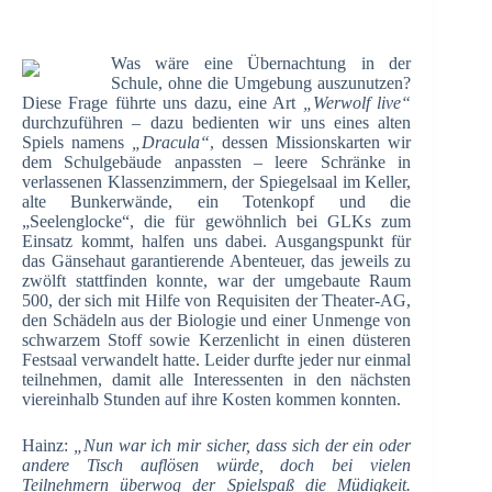
Was wäre eine Übernachtung in der
Schule, ohne die Umgebung auszunutzen?
Diese Frage führte uns dazu, eine Art
„
W
erwolf live“
durchzuführen – dazu bedienten wir uns eines alten
Spiels namens
„Dracula“
, dessen Missionskarten wir
dem Schulgebäude anpassten – leere Schränke in
verlassenen Klassenzimmern, der Spiegelsaal im Keller,
alte Bunkerwände, ein Totenkopf und die
„Seelenglocke“, die für gewöhnlich bei GLKs zum
Einsatz kommt, halfen uns dabei. Ausgangspunkt für
das Gänsehaut garantierende Abenteuer, das jeweils zu
zwölft stattfinden konnte, war der umgebaute Raum
500, der sich mit Hilfe von Requisiten der Theater-AG,
den Schädeln aus der Biologie und einer Unmenge von
schwarzem Stoff sowie Kerzenlicht in einen düsteren
Festsaal verwandelt hatte. Leider durfte jeder nur einmal
teilnehmen, damit alle Interessenten in den nächsten
viereinhalb Stunden auf ihre Kosten kommen konnten.
Hainz:
„Nun war ich mir sicher, dass sich der ein oder
andere Tisch auflösen würde, doch bei vielen
Teilnehmern überwog der Spielspaß die Müdigkeit.