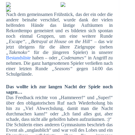
Nach dem gemeinsamen Frühstück, das der ein oder die
andere beinahe verschlief, wurde dank der vielen
helfenden Hände das lästige Aufräumen in
Rekordtempo gemeistert und es bildeten sich spontan
noch einmal Gruppen, um eine weitere Runde
„Escape“
,
„Betrayal at House on the Hill“
– das wir
jetzt übrigens für die ältere Zielgruppe (neben
„Takenoko“
für die jüngeren Spieler) in unserer
Bestandsliste
haben – oder
„Codenames“
in Angriff zu
nehmen. Die ganz hartgesottenen Spieler verließen nach
einer letzten Runde
„Seasons“
gegen 14:00 das
Schulgelände.
Das wollte ich zur langen Nacht der Spiele noch
sagen…
Das Feedback reichte von „Hammeeer!“ und „Super!“
über den obligatorischen Ruf nach Wiederholung bis
hin zu „Viel Abwechslung, damit man die Nacht
durchmachen kann!“ oder „Ich fand alles gut, aber
schade, dass nicht alle geholfen haben aufzuräumen. :)“
Die Schülerin eines anderen Gymnasiums beschrieb das
Event als „unglaublich“ und war voll des Lobes und ein