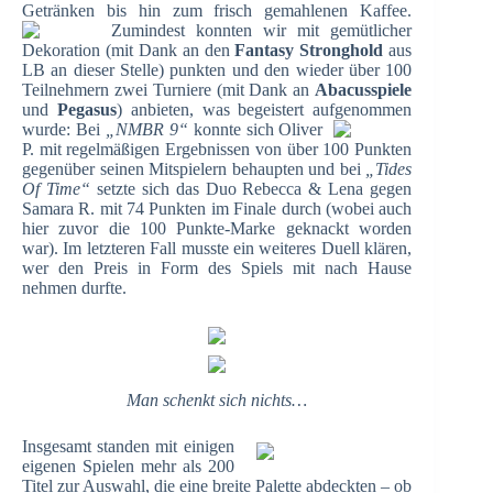
Getränken bis hin zum frisch gemahlenen Kaffee.
Zumindest konnten wir mit gemütlicher
Dekoration (mit Dank an den
Fantasy Stronghold
aus
LB an dieser Stelle) punkten und den wieder über 100
Teilnehmern zwei Turniere (mit Dank an
Abacusspiele
und
Pegasus
) anbieten, was begeistert aufgenommen
wurde:
Bei
„NMBR 9“
konnte sich Oliver
P. mit regelmäßigen Ergebnissen von über 100 Punkten
gegenüber seinen Mitspielern behaupten und bei
„Tides
Of Time“
setzte sich das Duo Rebecca & Lena gegen
Samara R. mit 74 Punkten im Finale durch (wobei auch
hier zuvor die 100 Punkte-Marke geknackt worden
war). Im letzteren Fall musste ein weiteres Duell klären,
wer den Preis in Form des Spiels mit nach Hause
nehmen durfte.
Man schenkt sich nichts…
Insgesamt standen mit einigen
eigenen Spielen mehr als 200
Titel zur Auswahl, die eine breite Palette abdeckten – ob