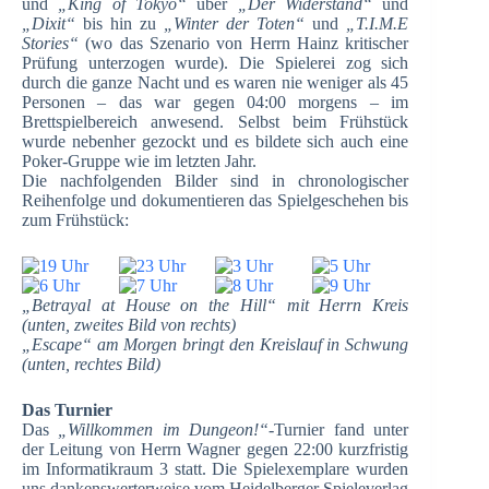
und
„King of Tokyo“
über
„Der Widerstand“
und
„Dixit“
bis hin zu
„Winter der Toten“
und
„T.I.M.E
Stories“
(wo das Szenario von Herrn Hainz kritischer
Prüfung unterzogen wurde). Die Spielerei zog sich
durch die ganze Nacht und es waren nie weniger als 45
Personen – das war gegen 04:00 morgens – im
Brettspielbereich anwesend. Selbst beim Frühstück
wurde nebenher gezockt und es bildete sich auch eine
Poker-Gruppe wie im letzten Jahr.
Die nachfolgenden Bilder sind in chronologischer
Reihenfolge und dokumentieren das Spielgeschehen bis
zum Frühstück:
„Betrayal at House on the Hill“ mit Herrn Kreis
(unten, zweites Bild von rechts)
„Escape“ am Morgen bringt den Kreislauf in Schwung
(unten, rechtes Bild)
Das Turnier
Das
„Willkommen im Dungeon!“
-Turnier fand unter
der Leitung von Herrn Wagner gegen 22:00 kurzfristig
im Informatikraum 3 statt. Die Spielexemplare wurden
uns dankenswerterweise vom Heidelberger Spieleverlag