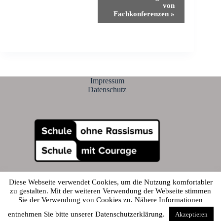
r
von
a
Fachkonferenzen
»
n
s
t
a
l
t
u
Impressum
n
Datenschutz
g
-
N
a
v
i
g
a
t
i
o
Diese Webseite verwendet Cookies, um die Nutzung komfortabler
n
zu gestalten. Mit der weiteren Verwendung der Webseite stimmen
Sie der Verwendung von Cookies zu. Nähere Informationen
© 2026 - Alfred-Amann-Gymnasium
entnehmen Sie bitte unserer Datenschutzerklärung.
Akzeptieren